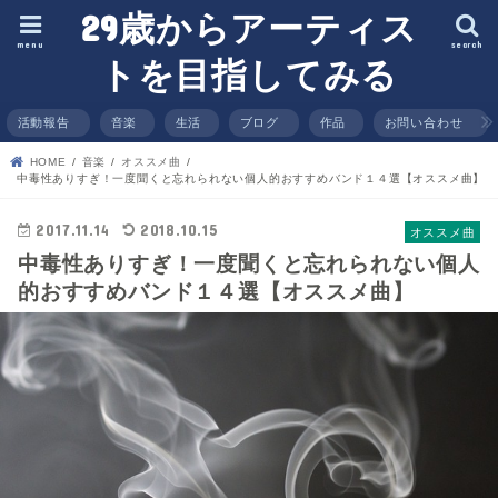
29歳からアーティス
menu
search
トを目指してみる
活動報告
音楽
生活
ブログ
作品
お問い合わせ
HOME
音楽
オススメ曲
中毒性ありすぎ！一度聞くと忘れられない個人的おすすめバンド１４選【オススメ曲】
2017.11.14
2018.10.15
オススメ曲
中毒性ありすぎ！一度聞くと忘れられない個人
的おすすめバンド１４選【オススメ曲】