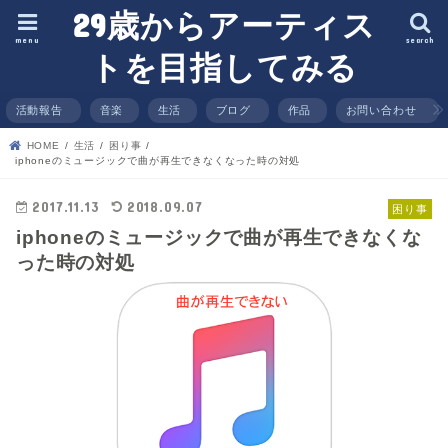
29歳からアーティス
menu
search
トを目指してみる
活動報告
音楽
生活
ブログ
作品
お問い合わせ
HOME
生活
困り事
iphoneのミュージックで曲が再生できなくなった時の対処
2017.11.13
2018.09.07
困り事
iphoneのミュージックで曲が再生できなくな
った時の対処