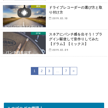
便利
ドライブレコーダーの選び方と取
り付け方
2019.03.10
DTM
スネアにパンチ感を出そう！プラ
グイン駆使して音作りしてみた
【ドラム】【ミックス】
2019.03.09
1
2
3
…
7
>