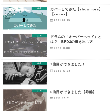
作曲
カバーしてみた【showmore】
【circus】
2021.02.15
DTM
ドラムの「オーバーヘッド」と
は？ BFD3の書き出し方
2020.11.08
作曲
7曲目ができました！
2020.10.21
DTM
6曲目ができました【乖離】
2019.07.21