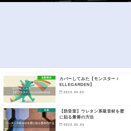
DTM
作業効率を上げよう！Logic Pro Xの小技＆便利な設定【シ
A
ョートカット】
活動報告
カバーしてみた【モンスター /
ELLEGARDEN】
2022.09.05
音楽
【防音室】ウレタン系吸音材を壁
に貼る最善の方法
2022.05.06