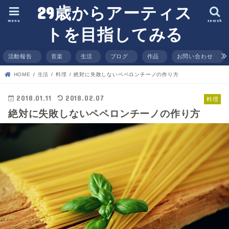
29歳からアーティス
menu
search
トを目指してみる
活動報告
音楽
生活
ブログ
作品
お問い合わせ
HOME
生活
料理
絶対に失敗しないペペロンチーノの作り方
2018.01.11
2018.02.07
料理
絶対に失敗しないペペロンチーノの作り方