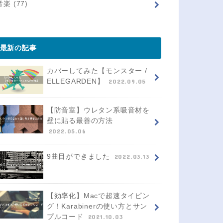
音楽
(77)
最新の記事
カバーしてみた【モンスター /
ELLEGARDEN】
2022.09.05
【防音室】ウレタン系吸音材を
壁に貼る最善の方法
2022.05.06
9曲目ができました
2022.03.13
【効率化】Macで超速タイピン
グ！Karabinerの使い方とサン
プルコード
2021.10.03