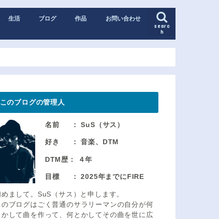
生活
ブログ
作品
お問い合わせ
searc
h
このブログの管理人
名前 ： SuS（サス）
好き ： 音楽、DTM
DTM歴： ４年
目標 ： 2025年までにFIRE
初めまして。SuS（サス）と申します。
このブログはごく普通のサラリーマンの自分が何
とかして曲を作って、何とかしてその曲を世に広