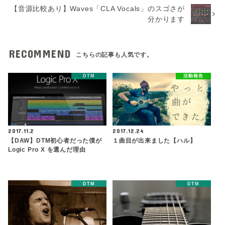
【音源比較あり】Waves「CLA Vocals」のスゴさが
分かります
RECOMMEND
こちらの記事も人気です。
DTM
活動報告
2017.11.2
2017.12.24
【DAW】DTM初心者だった僕が
１曲目が出来ました【ハル】
Logic Pro X を選んだ理由
DTM
DTM