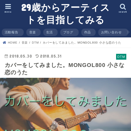
29歳からアーティス
menu
search
トを目指してみる
活動報告
音楽
生活
ブログ
作品
お問い合わせ
HOME
音楽
DTM
カバーをしてみました。MONGOL800 小さな恋のうた
2018.05.30
2018.05.31
DTM
カバーをしてみました。MONGOL800 小さな
恋のうた