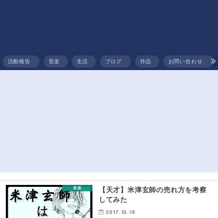
活動報告
音楽
生活
ブログ
作品
お問い合わせ
告
作曲
作
カバーしてみた【showmore】【circus】
音楽
【天才】米津玄師の売れ方を考察
してみた
2017.10.18