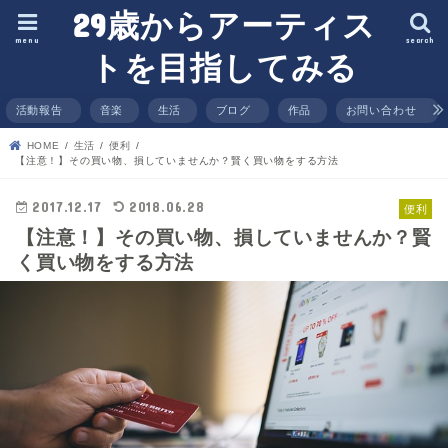
29歳からアーティス
menu
search
トを目指してみる
活動報告
音楽
生活
ブログ
作品
お問い合わせ
HOME
生活
便利
【注意！】その買い物、損していませんか？賢く買い物をする方法
2017.12.17
2018.06.28
便利
【注意！】その買い物、損していませんか？賢
く買い物をする方法