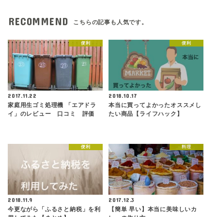
RECOMMEND
こちらの記事も人気です。
便利
便利
2017.11.22
2018.10.17
家庭用生ゴミ処理機 「エアドラ
本当に買ってよかったオススメし
イ」のレビュー 口コミ 評価
たい商品【ライフハック】
便利
料理
2018.11.9
2017.12.3
今更ながら「ふるさと納税」を利
【簡単 早い】本当に美味しいカ