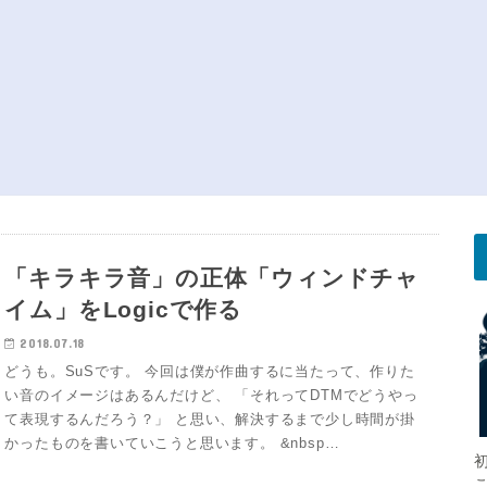
バーしてみた【showmore】
作業効率を上げよう！Logic Pro X
circus】
技＆便利な設定【ショートカット】
「キラキラ音」の正体「ウィンドチャ
イム」をLogicで作る
2018.07.18
どうも。SuSです。 今回は僕が作曲するに当たって、作りた
い音のイメージはあるんだけど、 「それってDTMでどうやっ
て表現するんだろう？」 と思い、解決するまで少し時間が掛
かったものを書いていこうと思います。 &nbsp…