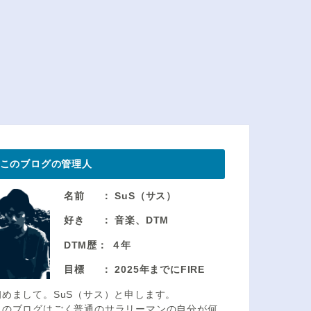
の小
Amzon Echoって必要？本当に使う機能
本当に買ってよかったオスス
だけをまとめてみた
品【ライフハック】
このブログの管理人
名前 ： SuS（サス）
好き ： 音楽、DTM
DTM歴： ４年
目標 ： 2025年までにFIRE
初めまして。SuS（サス）と申します。
このブログはごく普通のサラリーマンの自分が何