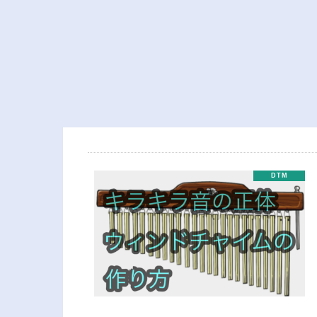
Pro Xでギターを録音する方法と
9曲目ができました
カ
シーの対策
【
DTM