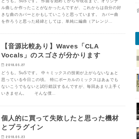
どうも。SuSです。 作曲を始めてから今現在まで、オリジナ
ル曲しか作ったことがなかったんですが、これからは自分の好
きな曲のカバーとかもしていこうと思っています。 カバー曲
を作ろうと思った経緯としては、単純に編曲（アレンジ…
【音源比較あり】Waves「CLA
Vocals」のスゴさが分かります
2018.05.27
どうも。SuSです。 中々ミックスの技術が上がらないなぁと
思っている今日この頃。 特にボーカルのミックスはあぁでも
ないこうでもないと試行錯誤するんですが、毎回あまり上手く
いきません。 そんな僕…
個人的に買って失敗したと思った機材
とプラグイン
2018.05.23