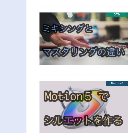
DTM
Motion5