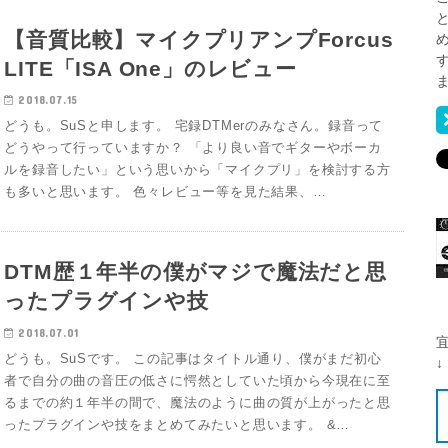
【音質比較】マイクプリアンプForcus
LITE「ISA One」のレビュー
2018.07.15
どうも。SuSと申します。 宅録DTMerのみなさん。録音って
どうやって行っていますか？ 「より良い音でギターやボーカ
ルを録音したい」という思いから「マイクプリ」を検討する方
も多いと思います。 色々レビュー等を見た結果、…
DTM歴１年半の僕がマジで魔法だと思
ったプラグインや技
2018.07.01
どうも。SuSです。 この記事はタイトル通り、僕がまだ初心
↓
者で自分の曲の音圧の低さに愕然としていた頃から今現在に至
るまでの約１年半の間で、魔法のように曲の質が上がったと思
ったプラグインや技をまとめてみたいと思います。 &…