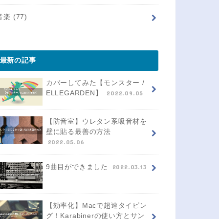
音楽
(77)
最新の記事
カバーしてみた【モンスター /
ELLEGARDEN】
2022.09.05
【防音室】ウレタン系吸音材を
壁に貼る最善の方法
2022.05.06
9曲目ができました
2022.03.13
【効率化】Macで超速タイピン
グ！Karabinerの使い方とサン